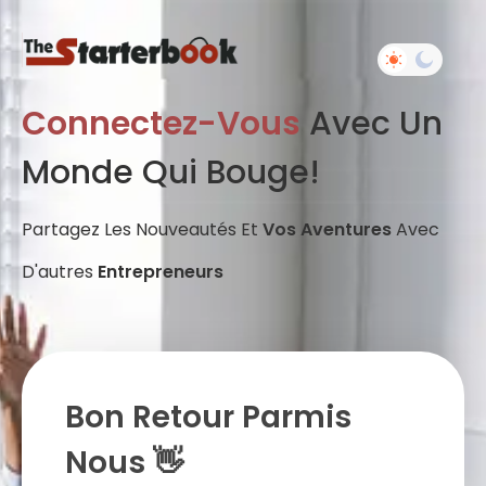
Connectez-Vous
Avec Un
Monde Qui Bouge!
Partagez Les Nouveautés Et
Vos Aventures
Avec
D'autres
Entrepreneurs
Bon Retour Parmis
Nous 👋