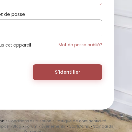
t de passe
Mot de passe oublié?
s cet appareil
S'identifier
ok •
Conditions d'utilisation
•
Politique de confidentialité
opos
•
Blog
•
Forum
•
Événements
•
StartCoins
•
Standards
Langue