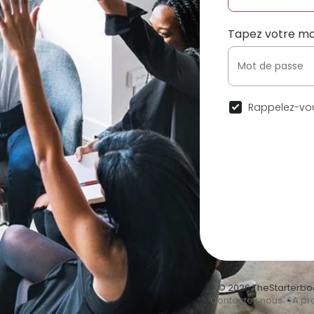
Tapez votre mo
Rappelez-vou
© 2026 TheStarterbo
•
Contactez nous
•
A pr