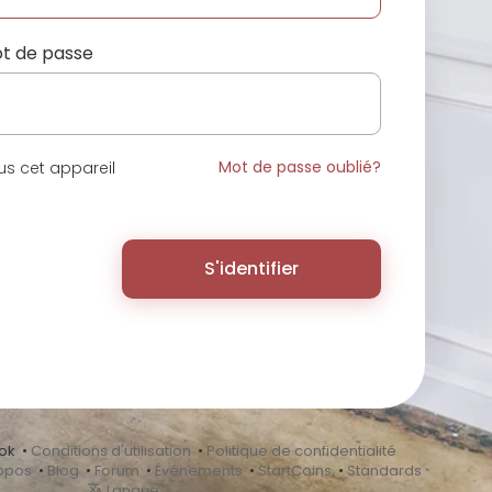
t de passe
Mot de passe oublié?
s cet appareil
S'identifier
ok •
Conditions d'utilisation
•
Politique de confidentialité
opos
•
Blog
•
Forum
•
Événements
•
StartCoins
•
Standards
Langue