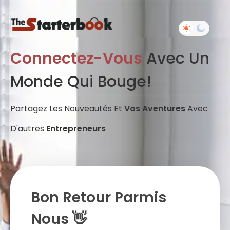
Connectez-Vous
Avec Un
Monde Qui Bouge!
Partagez Les Nouveautés Et
Vos Aventures
Avec
D'autres
Entrepreneurs
Bon Retour Parmis
Nous 👋