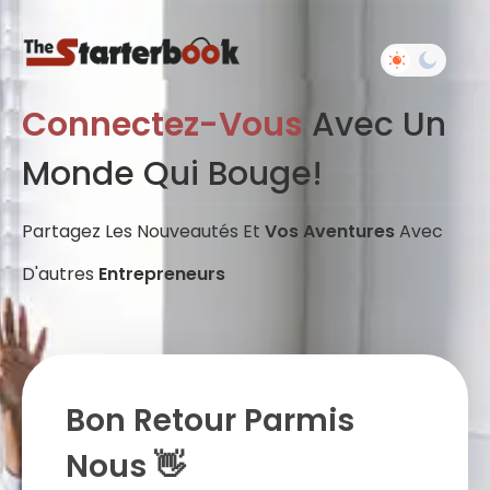
Connectez-Vous
Avec Un
Monde Qui Bouge!
Partagez Les Nouveautés Et
Vos Aventures
Avec
D'autres
Entrepreneurs
Bon Retour Parmis
Nous 👋