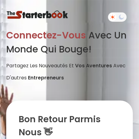
Connectez-Vous
Avec Un
Monde Qui Bouge!
Partagez Les Nouveautés Et
Vos Aventures
Avec
D'autres
Entrepreneurs
Bon Retour Parmis
Nous 👋