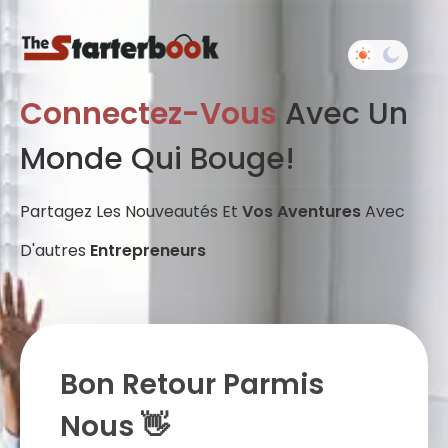
Connectez-Vous
Avec Un
Monde Qui Bouge!
Partagez Les Nouveautés Et
Vos Aventures
Avec
D'autres
Entrepreneurs
Bon Retour Parmis
Nous 👋