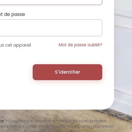
t de passe
Mot de passe oublié?
s cet appareil
S'identifier
ok •
Conditions d'utilisation
•
Politique de confidentialité
opos
•
Blog
•
Forum
•
Événements
•
StartCoins
•
Standards
Langue