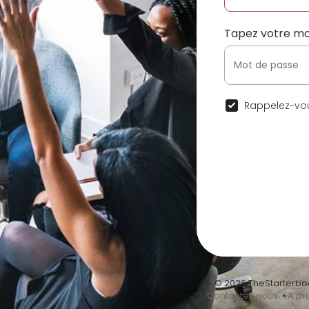
Tapez votre mo
Rappelez-vou
© 2026 TheStarterbo
•
Contactez nous
•
A pr