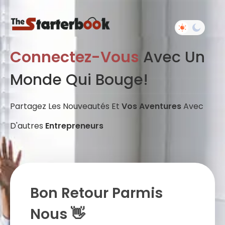
Connectez-Vous
Avec Un
Monde Qui Bouge!
Partagez Les Nouveautés Et
Vos Aventures
Avec
D'autres
Entrepreneurs
Bon Retour Parmis
Nous 👋