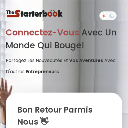
Connectez-Vous
Avec Un
Monde Qui Bouge!
Partagez Les Nouveautés Et
Vos Aventures
Avec
D'autres
Entrepreneurs
Bon Retour Parmis
Nous 👋