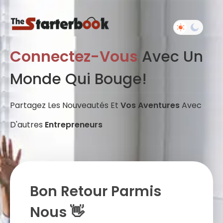
Connectez-Vous
Avec Un
Monde Qui Bouge!
Partagez Les Nouveautés Et
Vos Aventures
Avec
D'autres
Entrepreneurs
Bon Retour Parmis
Nous 👋