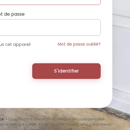
t de passe
Mot de passe oublié?
s cet appareil
S'identifier
ok •
Conditions d'utilisation
•
Politique de confidentialité
opos
•
Blog
•
Forum
•
Événements
•
StartCoins
•
Standards
Langue