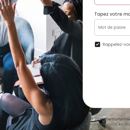
Tapez votre mo
Rappelez-vou
© 2026 TheStarterbo
•
Contactez nous
•
A pr