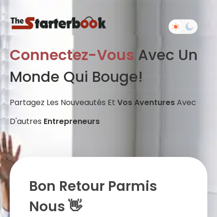
Connectez-Vous
Avec Un
Monde Qui Bouge!
Partagez Les Nouveautés Et
Vos Aventures
Avec
D'autres
Entrepreneurs
Bon Retour Parmis
Nous 👋