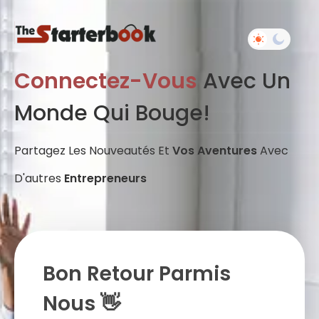
Connectez-Vous
Avec Un
Monde Qui Bouge!
Partagez Les Nouveautés Et
Vos Aventures
Avec
D'autres
Entrepreneurs
Bon Retour Parmis
Nous 👋