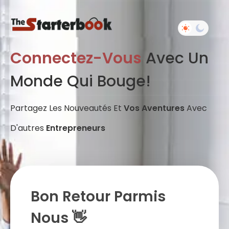
Connectez-Vous
Avec Un
Monde Qui Bouge!
Partagez Les Nouveautés Et
Vos Aventures
Avec
D'autres
Entrepreneurs
Bon Retour Parmis
Nous 👋