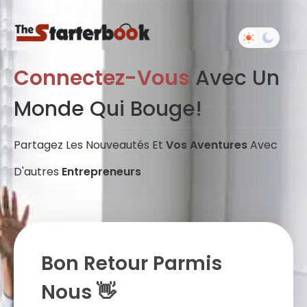
Connectez-Vous
Avec Un
Monde Qui Bouge!
Partagez Les Nouveautés Et
Vos Aventures
Avec
D'autres
Entrepreneurs
Bon Retour Parmis
Nous 👋