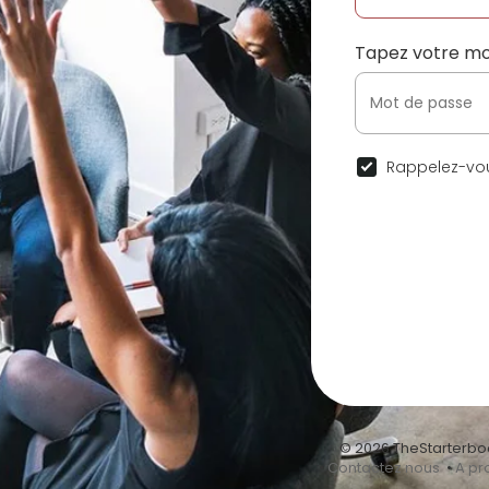
Tapez votre mo
Rappelez-vou
© 2026 TheStarterbo
•
Contactez nous
•
A pr