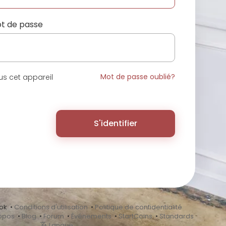
t de passe
Mot de passe oublié?
s cet appareil
S'identifier
ok •
Conditions d'utilisation
•
Politique de confidentialité
opos
•
Blog
•
Forum
•
Événements
•
StartCoins
•
Standards
Langue