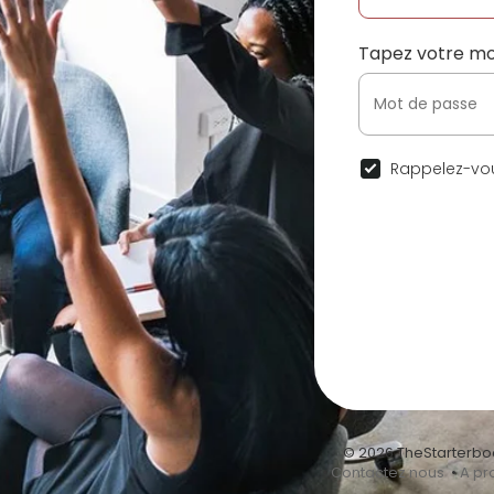
Tapez votre mo
Rappelez-vou
© 2026 TheStarterbo
•
Contactez nous
•
A pr