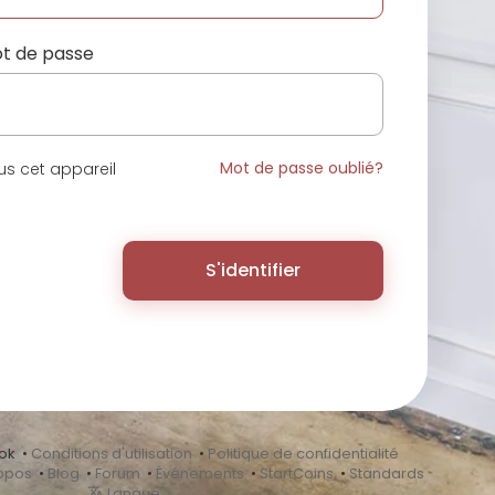
t de passe
Mot de passe oublié?
s cet appareil
S'identifier
ok •
Conditions d'utilisation
•
Politique de confidentialité
opos
•
Blog
•
Forum
•
Événements
•
StartCoins
•
Standards
Langue