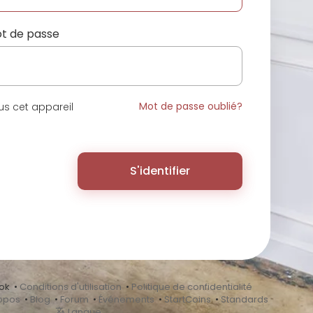
t de passe
Mot de passe oublié?
s cet appareil
S'identifier
ok •
Conditions d'utilisation
•
Politique de confidentialité
opos
•
Blog
•
Forum
•
Événements
•
StartCoins
•
Standards
Langue