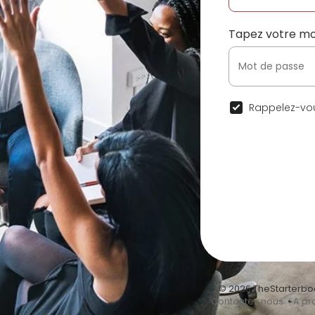
Tapez votre mo
Rappelez-vou
© 2026 TheStarterbo
•
Contactez nous
•
A pr