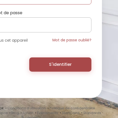
t de passe
Mot de passe oublié?
s cet appareil
S'identifier
ok •
Conditions d'utilisation
•
Politique de confidentialité
opos
•
Blog
•
Forum
•
Événements
•
StartCoins
•
Standards
Langue