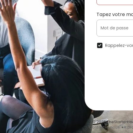
Tapez votre mo
Rappelez-vou
© 2026 TheStarterbo
•
Contactez nous
•
A pr