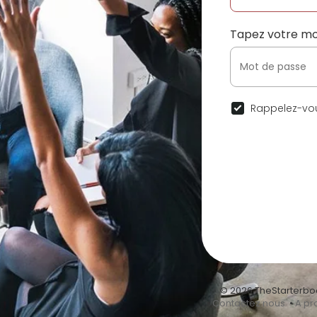
Tapez votre mo
Rappelez-vou
© 2026 TheStarterbo
•
Contactez nous
•
A pr