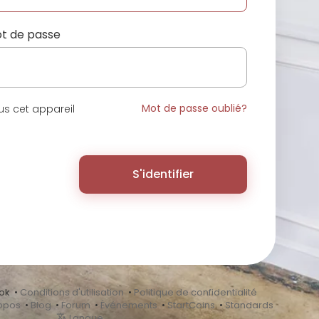
t de passe
Mot de passe oublié?
s cet appareil
S'identifier
ok •
Conditions d'utilisation
•
Politique de confidentialité
opos
•
Blog
•
Forum
•
Événements
•
StartCoins
•
Standards
Langue