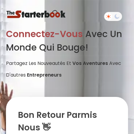
Connectez-Vous
Avec Un
Monde Qui Bouge!
Partagez Les Nouveautés Et
Vos Aventures
Avec
D'autres
Entrepreneurs
Bon Retour Parmis
Nous 👋