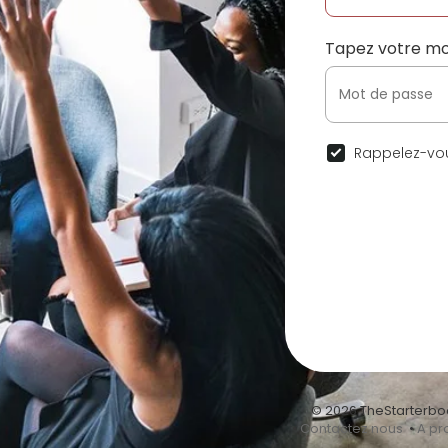
Tapez votre mo
Rappelez-vou
© 2026 TheStarterbo
•
Contactez nous
•
A pr