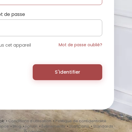
t de passe
Mot de passe oublié?
s cet appareil
S'identifier
ok •
Conditions d'utilisation
•
Politique de confidentialité
opos
•
Blog
•
Forum
•
Événements
•
StartCoins
•
Standards
Langue