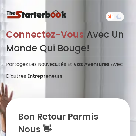
Connectez-Vous
Avec Un
Monde Qui Bouge!
Partagez Les Nouveautés Et
Vos Aventures
Avec
D'autres
Entrepreneurs
Bon Retour Parmis
Nous 👋