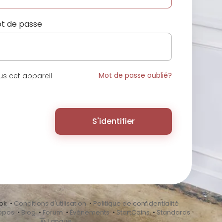
t de passe
Mot de passe oublié?
s cet appareil
S'identifier
ok •
Conditions d'utilisation
•
Politique de confidentialité
opos
•
Blog
•
Forum
•
Événements
•
StartCoins
•
Standards
Langue