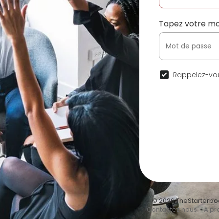
Tapez votre mo
Rappelez-vou
© 2026 TheStarterbo
•
Contactez nous
•
A pr