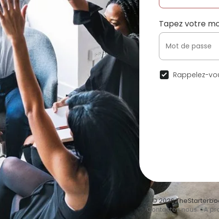
Tapez votre mo
Rappelez-vou
© 2026 TheStarterbo
•
Contactez nous
•
A pr