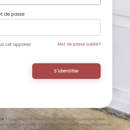
t de passe
Mot de passe oublié?
s cet appareil
S'identifier
ok •
Conditions d'utilisation
•
Politique de confidentialité
opos
•
Blog
•
Forum
•
Événements
•
StartCoins
•
Standards
Langue